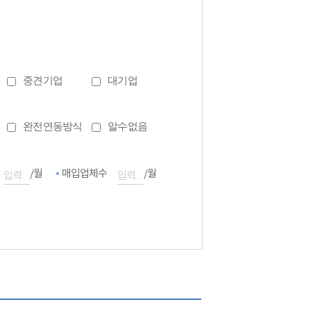
중견기업
대기업
완전연동방식
알수없음
/월
매입업체수
/월