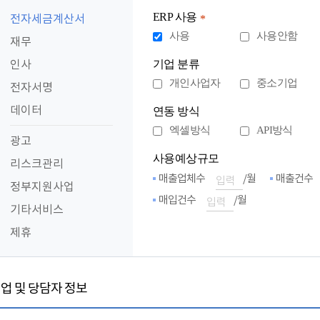
ERP 사용
전자세금계산서
*
사용
사용안함
재무
인사
기업 분류
개인사업자
중소기업
전자서명
데이터
연동 방식
엑셀방식
API방식
광고
사용예상규모
리스크관리
매출업체수
/월
매출건수
정부지원사업
매입건수
/월
기타서비스
제휴
업 및 당담자 정보